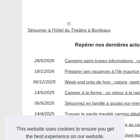
Séjourner à l'hôtel du Théâtre à Bordeaux
Repérer nos dernières actu
28/5/2026
Camping saint-tropez informations : c
18/1/2026
Préparer ses vacances à l’île maurice 
06/12/2025
Week-end près de lyon : nature, gast
14/5/2025
Camper à la ferme : un retour à la n
06/5/2025
Séjournez en famille à soulac-sur-me
14/4/2025
Trouver le garde meuble cannes idéal : 
07/1/2025
Découvrez le paradis aquatique au ca
This website uses cookies to ensure you get
23/4/2024
Location de Vacances à Montalivet-les
the best experience on our website.