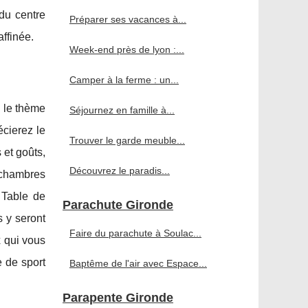
du centre
Préparer ses vacances à...
ffinée.
Week-end près de lyon :...
Camper à la ferme : un...
s le thème
Séjournez en famille à...
écierez le
Trouver le garde meuble...
 et goûts,
Découvrez le paradis...
 chambres
 Table de
Parachute Gironde
s y seront
Faire du parachute à Soulac...
x qui vous
 de sport
Baptême de l'air avec Espace...
Parapente Gironde