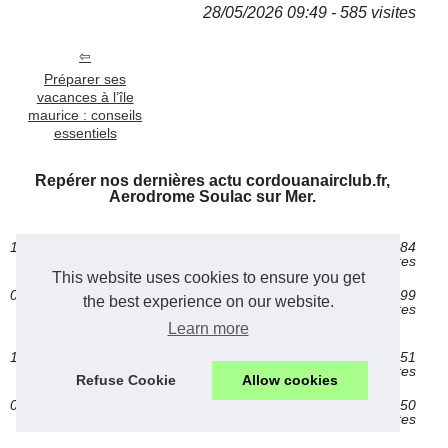
28/05/2026 09:49 - 585 visites
Préparer ses
vacances à l’île
maurice : conseils
essentiels
Repérer nos dernières actu cordouanairclub.fr,
Aerodrome Soulac sur Mer.
18/1/2026
Préparer ses vacances à l’île maurice :
884
conseils essentiels
visites
This website uses cookies to ensure you get
06/12/2025
Week-end près de lyon : nature,
999
the best experience on our website.
gastronomie et détente avec le camping
visites
kanopée
Learn more
14/5/2025
Camper à la ferme : un retour à la nature au
1 851
cœur de la vendée
visites
Refuse Cookie
Allow cookies
06/5/2025
Séjournez en famille à soulac-sur-mer :
1 550
camping en gironde
visites